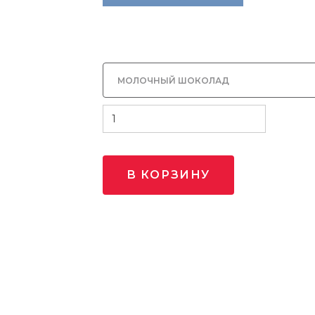
водорастворимые волокна кукурузы, ка
сухое обезжиренное, эмульгатор (сое
натуральные, подсластитель (сукралоза
Может содержать незначительное кол